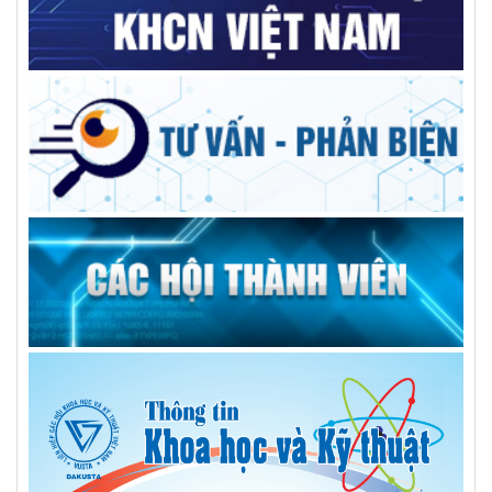
Kiện toàn nhân sự Trung tâm Tư vấn và dịch vụ KHCN tỉnh
Trường Đại học Xây dựng Miền Trung: Kỷ niệm 50 năm ngày
thành lập
Giải pháp tối ưu cho bệnh nhân sỏi đường mật phức tạp
GS.TS Hà Học Trạc, người nâng tầm vị thế trí thức, thủ lĩnh
đức, tài VUSTA
Góp ý Đề án điều chỉnh quy hoạch tỉnh Đắk Lắk thời kỳ
2021-2030, tầm nhìn đến năm 2050
Người dùng băn khoăn xăng E10 tách lớp, chuyên gia hóa
học nói gì?
Tổng kết và trao giải Hội thi Sáng tạo Kỹ thuật tỉnh giai đoạn
2024-2025
Tổ chức tọa đàm nhân Ngày Khoa học và Công nghệ Việt
Nam
Đắk Lắk: Liên hiệp Hội tỉnh tổ chức hội thảo về kinh tế xanh