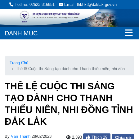
Hotline: 02623 816951
Email: lhkhkt@daklak.gov.vn
DANH MỤC
Trang Chủ
Thể lệ Cuộc thi Sáng tạo dành cho Thanh thiếu niên, nhi đồng
tỉnh Đắk Lắk
THỂ LỆ CUỘC THI SÁNG
TẠO DÀNH CHO THANH
THIẾU NIÊN, NHI ĐỒNG TỈNH
ĐẮK LẮK
By
Văn Thanh
28/02/2023
2.393
Thích
29
Chia sẻ