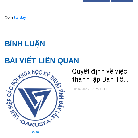
Xem
tại đây
BÌNH LUẬN
BÀI VIẾT LIÊN QUAN
Quyết định về việc
thành lập Ban Tổ
chức Cuộc thi Sáng
10/04/2025 3:31:59 CH
tạo dành cho thanh
thiếu niên nhi đồng
toàn quốc lần thứ
13 năm 2025
null