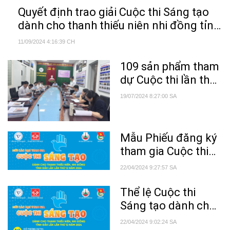
Quyết định trao giải Cuộc thi Sáng tạo
dành cho thanh thiếu niên nhi đồng tỉnh
Đắk Lắk lần thứ 12
11/09/2024 4:16:39 CH
109 sản phẩm tham
dự Cuộc thi lần thứ
12
19/07/2024 8:27:00 SA
Mẫu Phiếu đăng ký
tham gia Cuộc thi
Sáng tạo dành cho
22/04/2024 9:27:57 SA
thanh thiếu niên, nhi
đồng tỉnh Đắk Lắk
Thể lệ Cuộc thi
lần thứ 12
Sáng tạo dành cho
thanh thiếu niên nhi
22/04/2024 9:02:24 SA