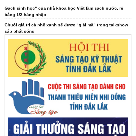
Gạch sinh học" của nhà khoa học Việt làm sạch nước, rẻ
bằng 1/2 hàng nhập
Chuỗi giá trị cà phê xanh sẽ được “giải mã” trong talkshow
sắp phát sóng
Đại hội Hội Dưỡng sinh tâm thể tỉnh khóa IV, nhiệm kỳ 2026-
2031
Đại hội đại biểu Hội Khuyến học tỉnh Đắk Lắk lần thứ I,
nhiệm kỳ 2026 - 2031
Giải mã ‘bài toán khó’ EUDR bằng bản đồ số cà phê Đắk Lắk
Việt Nam đứng thứ 2 Đông Nam Á, thứ 7 thế giới về chuyển
đổi địa chỉ Internet thế hệ mới
Báo chí thời đại số - khi công nghệ song hành cùng tư duy
đổi mới
GS.VS.TSKH Trần Đình Long: Khoa học chỉ thật sự có giá trị
khi đến được với người dân
AILPA – Robot AI hỗ trợ người cao tuổi sống neo đơn