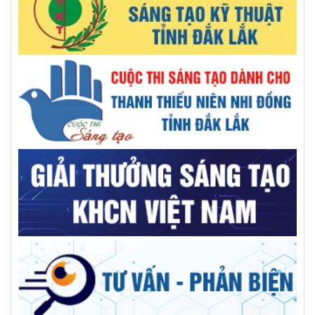
Đại hội đại biểu Hội Khuyến học tỉnh Đắk Lắk lần thứ I,
nhiệm kỳ 2026 - 2031
Giải mã ‘bài toán khó’ EUDR bằng bản đồ số cà phê Đắk Lắk
Việt Nam đứng thứ 2 Đông Nam Á, thứ 7 thế giới về chuyển
đổi địa chỉ Internet thế hệ mới
Báo chí thời đại số - khi công nghệ song hành cùng tư duy
đổi mới
GS.VS.TSKH Trần Đình Long: Khoa học chỉ thật sự có giá trị
khi đến được với người dân
AILPA – Robot AI hỗ trợ người cao tuổi sống neo đơn
Kiện toàn nhân sự Trung tâm Tư vấn và dịch vụ KHCN tỉnh
Trường Đại học Xây dựng Miền Trung: Kỷ niệm 50 năm ngày
thành lập
Giải pháp tối ưu cho bệnh nhân sỏi đường mật phức tạp
GS.TS Hà Học Trạc, người nâng tầm vị thế trí thức, thủ lĩnh