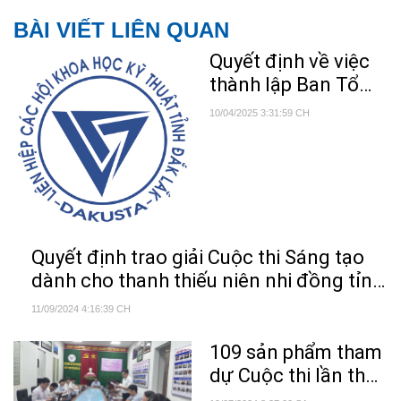
BÀI VIẾT LIÊN QUAN
Quyết định về việc
thành lập Ban Tổ
chức Cuộc thi Sáng
10/04/2025 3:31:59 CH
tạo dành cho thanh
thiếu niên nhi đồng
toàn quốc lần thứ
13 năm 2025
Quyết định trao giải Cuộc thi Sáng tạo
dành cho thanh thiếu niên nhi đồng tỉnh
Đắk Lắk lần thứ 12
11/09/2024 4:16:39 CH
109 sản phẩm tham
dự Cuộc thi lần thứ
12