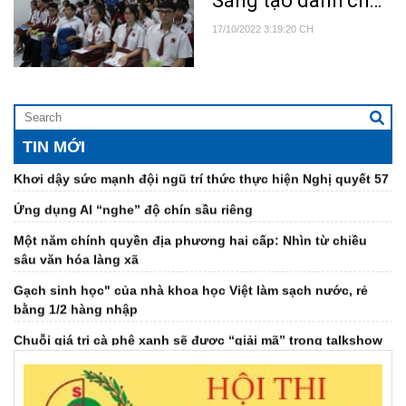
Sáng tạo dành cho
Liên hiệp các Hội khoa học và kỹ thuật tỉnh: Kiện toàn tổ
thanh thiếu niên, nhi
chức bộ máy, nâng cao chất lượng hoạt động các hội thành
17/10/2022 3:19:20 CH
viên
đồng tỉnh Đắk Lắk
lần thứ X năm 2022
ĐẠI HỘI ĐẠI BIỂU LIÊN HIỆP CÁC HỘI KHOA HỌC VÀ KỸ
THUẬT TỈNH ĐẮK LẮK LẦN THỨ I – KHỞI ĐẦU CHẶNG
ĐƯỜNG MỚI, KHƠI DẬY KHÁT VỌNG CỐNG HIẾN CỦA ĐỘI
NGŨ TRÍ THỨC
TIN MỚI
Khơi dậy sức mạnh đội ngũ trí thức thực hiện Nghị quyết 57
Ứng dụng AI “nghe” độ chín sầu riêng
Một năm chính quyền địa phương hai cấp: Nhìn từ chiều
sâu văn hóa làng xã
Gạch sinh học" của nhà khoa học Việt làm sạch nước, rẻ
bằng 1/2 hàng nhập
Chuỗi giá trị cà phê xanh sẽ được “giải mã” trong talkshow
sắp phát sóng
Đại hội Hội Dưỡng sinh tâm thể tỉnh khóa IV, nhiệm kỳ 2026-
2031