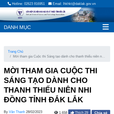
Hotline: 02623 816951
Email: lhkhkt@daklak.gov.vn
DANH MỤC
Trang Chủ
Mời tham gia Cuộc thi Sáng tạo dành cho thanh thiếu niên nhi
đồng tỉnh Đắk Lắk
MỜI THAM GIA CUỘC THI
SÁNG TẠO DÀNH CHO
THANH THIẾU NIÊN NHI
ĐỒNG TỈNH ĐẮK LẮK
By
Văn Thanh
28/02/2023
1.658
Thích
29
Chia sẻ