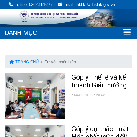
Hotline: 02623 816951
Email: lhkhkt@daklak.gov.vn
DANH MỤC
TRANG CHỦ
Tư vấn phản biện
Góp ý Thể lệ và kế
hoạch Giải thưởng
Văn học - Nghệ
31/03/2025 7:23:58 SA
thuật Chư Yang Sin
Góp ý dự thảo Luật
Hóa chất (sửa đổi)