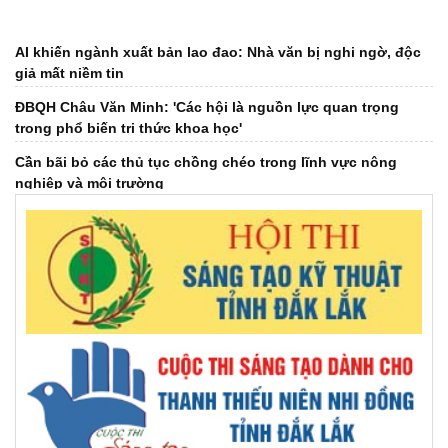
AI khiến ngành xuất bản lao đao: Nhà văn bị nghi ngờ, độc
giả mất niềm tin
ĐBQH Châu Văn Minh: 'Các hội là nguồn lực quan trọng
trong phổ biến tri thức khoa học'
Cần bãi bỏ các thủ tục chồng chéo trong lĩnh vực nông
nghiệp và môi trường
Khai thác tiềm năng rong biển trong điều trị bệnh Alzheimer
Đắk Lắk tổ chức thành công Đại hội đại biểu Liên hiệp các
Hội Khoa học và Kỹ thuật tỉnh lần thứ I, nhiệm kỳ 2026 –
2031
Sau 7 tháng, Đắk Lắk giải ngân gần 20% vốn khoa học, công
nghệ và đổi mới sáng tạo
Bước tiến đột phá trong điều trị vô sinh hiếm muộn
Giáo sư Đặng Văn Ngữ: Người trí thức chọn hy sinh vì đất
nước