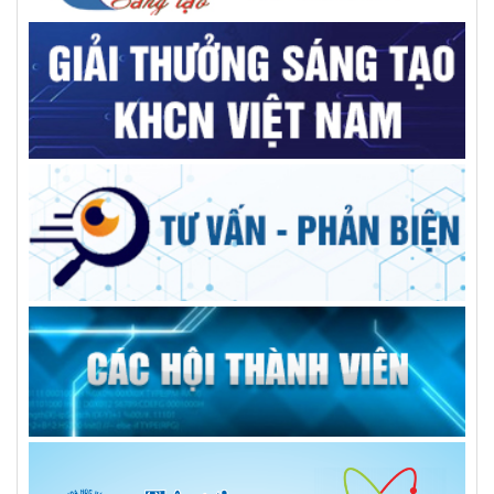
Sinh viên làm nghiên cứu khoa học được doanh nghiệp ưu
tiên tuyển dụng
Nhân lực số trong chính quyền hai cấp: Vượt rào cản để bứt
phá (Kỳ 2)
Nghị quyết 57/NQ-TW: Đột phá là đời sống của người dân
được cải thiện rõ rệt hơn
Nhân lực số trong chính quyền hai cấp: Vượt rào cản để bứt
phá
Đề xuất hỗ trợ 50% lãi suất vay thúc đẩy doanh nghiệp đổi
mới công nghệ
Liên hiệp các Hội khoa học và kỹ thuật tỉnh: Kiện toàn tổ
chức bộ máy, nâng cao chất lượng hoạt động các hội thành
viên
ĐẠI HỘI ĐẠI BIỂU LIÊN HIỆP CÁC HỘI KHOA HỌC VÀ KỸ
THUẬT TỈNH ĐẮK LẮK LẦN THỨ I – KHỞI ĐẦU CHẶNG
ĐƯỜNG MỚI, KHƠI DẬY KHÁT VỌNG CỐNG HIẾN CỦA ĐỘI
NGŨ TRÍ THỨC