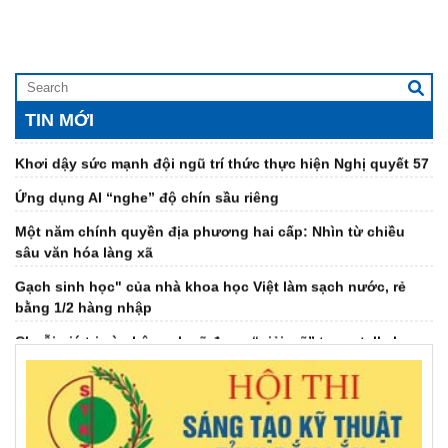
ĐẠI HỘI ĐẠI BIỂU LIÊN HIỆP CÁC HỘI KHOA HỌC VÀ KỸ
THUẬT TỈNH ĐẮK LẮK LẦN THỨ I – KHỞI ĐẦU CHẶNG
ĐƯỜNG MỚI, KHƠI DẬY KHÁT VỌNG CỐNG HIẾN CỦA ĐỘI
NGŨ TRÍ THỨC
TIN MỚI
Khơi dậy sức mạnh đội ngũ trí thức thực hiện Nghị quyết 57
Ứng dụng AI “nghe” độ chín sầu riêng
Một năm chính quyền địa phương hai cấp: Nhìn từ chiều
sâu văn hóa làng xã
Gạch sinh học" của nhà khoa học Việt làm sạch nước, rẻ
bằng 1/2 hàng nhập
Chuỗi giá trị cà phê xanh sẽ được “giải mã” trong talkshow
sắp phát sóng
Đại hội Hội Dưỡng sinh tâm thể tỉnh khóa IV, nhiệm kỳ 2026-
2031
Đại hội đại biểu Hội Khuyến học tỉnh Đắk Lắk lần thứ I,
nhiệm kỳ 2026 - 2031