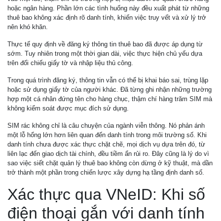
hoặc ngân hàng. Phần lớn các tình huống này đều xuất phát từ những
thuê bao không xác định rõ danh tính, khiến việc truy vết và xử lý trở
nên khó khăn.
Thực tế quy định về đăng ký thông tin thuê bao đã được áp dụng từ
sớm. Tuy nhiên trong một thời gian dài, việc thực hiện chủ yếu dựa
trên đối chiếu giấy tờ và nhập liệu thủ công.
Trong quá trình đăng ký, thông tin vẫn có thể bị khai báo sai, trùng lặp
hoặc sử dụng giấy tờ của người khác. Đã từng ghi nhận những trường
hợp một cá nhân đứng tên cho hàng chục, thậm chí hàng trăm SIM mà
không kiểm soát được mục đích sử dụng.
SIM rác không chỉ là câu chuyện của ngành viễn thông. Nó phản ánh
một lỗ hổng lớn hơn liên quan đến danh tính trong môi trường số. Khi
danh tính chưa được xác thực chặt chẽ, mọi dịch vụ dựa trên đó, từ
liên lạc đến giao dịch tài chính, đều tiềm ẩn rủi ro. Đây cũng là lý do vì
sao việc siết chặt quản lý thuê bao không còn dừng ở kỹ thuật, mà dần
trở thành một phần trong chiến lược xây dựng hạ tầng định danh số.
Xác thực qua VNeID: Khi số
điện thoại gắn với danh tính