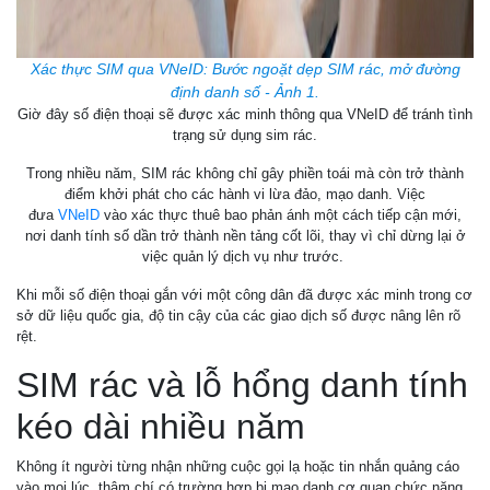
Xác thực SIM qua VNeID: Bước ngoặt dẹp SIM rác, mở đường
định danh số - Ảnh 1.
Giờ đây số điện thoại sẽ được xác minh thông qua VNeID để tránh tình
trạng sử dụng sim rác.
Trong nhiều năm, SIM rác không chỉ gây phiền toái mà còn trở thành
điểm khởi phát cho các hành vi lừa đảo, mạo danh. Việc
đưa
VNeID
vào xác thực thuê bao phản ánh một cách tiếp cận mới,
nơi danh tính số dần trở thành nền tảng cốt lõi, thay vì chỉ dừng lại ở
việc quản lý dịch vụ như trước.
Khi mỗi số điện thoại gắn với một công dân đã được xác minh trong cơ
sở dữ liệu quốc gia, độ tin cậy của các giao dịch số được nâng lên rõ
rệt.
SIM rác và lỗ hổng danh tính
kéo dài nhiều năm
Không ít người từng nhận những cuộc gọi lạ hoặc tin nhắn quảng cáo
vào mọi lúc, thậm chí có trường hợp bị mạo danh cơ quan chức năng