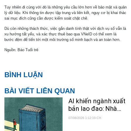
Tuy nhiên đi cùng với đó là những yêu cầu lớn hơn về bảo mật và quản
lý dữ liệu. Khi thông tin được tập trung và liên kết, nguy cơ bị khai thác
sai mục đích cũng cần được kiểm soát chặt chẽ.
Dù còn những thách thức, việc gắn danh tính thật với dịch vụ số vẫn là
xu hướng tất yếu, và xác thực thuê bao qua VNeID có thể xem là
bước đệm để tiến tới một môi trường số minh bạch và an toàn hơn.
Nguồn: Báo Tuổi trẻ
BÌNH LUẬN
BÀI VIẾT LIÊN QUAN
AI khiến ngành xuất
bản lao đao: Nhà
văn bị nghi ngờ, độc
07/08/2026 1:12:19 CH
giả mất niềm tin