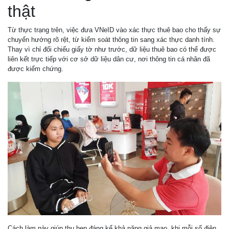
thật
Từ thực trạng trên, việc đưa VNeID vào xác thực thuê bao cho thấy sự
chuyển hướng rõ rệt, từ kiểm soát thông tin sang xác thực danh tính.
Thay vì chỉ đối chiếu giấy tờ như trước, dữ liệu thuê bao có thể được
liên kết trực tiếp với cơ sở dữ liệu dân cư, nơi thông tin cá nhân đã
được kiểm chứng.
Cách làm này giúp thu hẹp đáng kể khả năng giả mạo, khi mỗi số điện