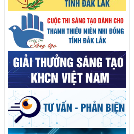
Giải mã ‘bài toán khó’ EUDR bằng bản đồ số cà phê Đắk Lắk
Việt Nam đứng thứ 2 Đông Nam Á, thứ 7 thế giới về chuyển
đổi địa chỉ Internet thế hệ mới
Báo chí thời đại số - khi công nghệ song hành cùng tư duy
đổi mới
GS.VS.TSKH Trần Đình Long: Khoa học chỉ thật sự có giá trị
khi đến được với người dân
AILPA – Robot AI hỗ trợ người cao tuổi sống neo đơn
Kiện toàn nhân sự Trung tâm Tư vấn và dịch vụ KHCN tỉnh
Trường Đại học Xây dựng Miền Trung: Kỷ niệm 50 năm ngày
thành lập
Giải pháp tối ưu cho bệnh nhân sỏi đường mật phức tạp
GS.TS Hà Học Trạc, người nâng tầm vị thế trí thức, thủ lĩnh
đức, tài VUSTA
Góp ý Đề án điều chỉnh quy hoạch tỉnh Đắk Lắk thời kỳ