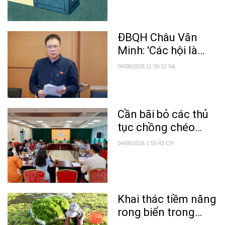
ĐBQH Châu Văn
Minh: 'Các hội là
nguồn lực quan
06/08/2026 11:30:12 SA
trọng trong phổ
biến tri thức khoa
học'
Cần bãi bỏ các thủ
tục chồng chéo
trong lĩnh vực nông
04/08/2026 1:55:43 CH
nghiệp và môi
trường
Khai thác tiềm năng
rong biển trong