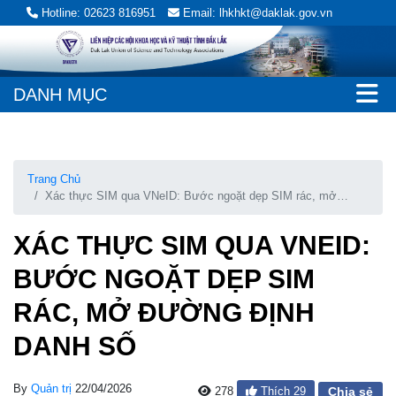
Hotline: 02623 816951
Email: lhkhkt@daklak.gov.vn
DANH MỤC
Trang Chủ
Xác thực SIM qua VNeID: Bước ngoặt dẹp SIM rác, mở
đường định danh số
XÁC THỰC SIM QUA VNEID:
BƯỚC NGOẶT DẸP SIM
RÁC, MỞ ĐƯỜNG ĐỊNH
DANH SỐ
By
Quản trị
22/04/2026
278
Thích
29
Chia sẻ