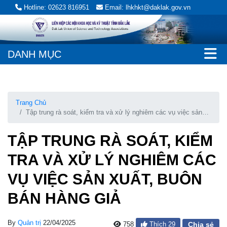
Hotline: 02623 816951
Email: lhkhkt@daklak.gov.vn
DANH MỤC
Trang Chủ
Tập trung rà soát, kiểm tra và xử lý nghiêm các vụ việc sản
xuất, buôn bán hàng giả
TẬP TRUNG RÀ SOÁT, KIỂM
TRA VÀ XỬ LÝ NGHIÊM CÁC
VỤ VIỆC SẢN XUẤT, BUÔN
BÁN HÀNG GIẢ
By
Quản trị
22/04/2025
758
Thích
29
Chia sẻ