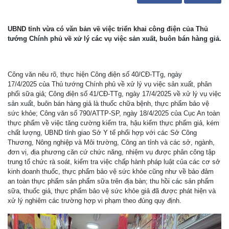
UBND tỉnh vừa có văn bản về việc triển khai công điện của Thủ
tướng Chính phủ về xử lý các vụ việc sản xuất, buôn bán hàng giả.
Công văn nêu rõ, thực hiện Công điện số 40/CĐ-TTg, ngày
17/4/2025 của Thủ tướng Chính phủ về xử lý vụ việc sản xuất, phân
phối sữa giả; Công điện số 41/CĐ-TTg, ngày 17/4/2025 về xử lý vụ việc
sản xuất, buôn bán hàng giả là thuốc chữa bệnh, thực phẩm bảo vệ
sức khỏe; Công văn số 790/ATTP-SP, ngày 18/4/2025 của Cục An toàn
thực phẩm về việc tăng cường kiểm tra, hậu kiểm thực phẩm giả, kém
chất lượng, UBND tỉnh giao Sở Y tế phối hợp với các Sở Công
Thương, Nông nghiệp và Môi trường, Công an tỉnh và các sở, ngành,
đơn vị, địa phương căn cứ chức năng, nhiệm vụ được phân công tập
trung tổ chức rà soát, kiểm tra việc chấp hành pháp luật của các cơ sở
kinh doanh thuốc, thực phẩm bảo vệ sức khỏe cũng như về bảo đảm
an toàn thực phẩm sản phẩm sữa trên địa bàn; thu hồi các sản phẩm
sữa, thuốc giả, thực phẩm bảo vệ sức khỏe giả đã được phát hiện và
xử lý nghiêm các trường hợp vi phạm theo đúng quy định.