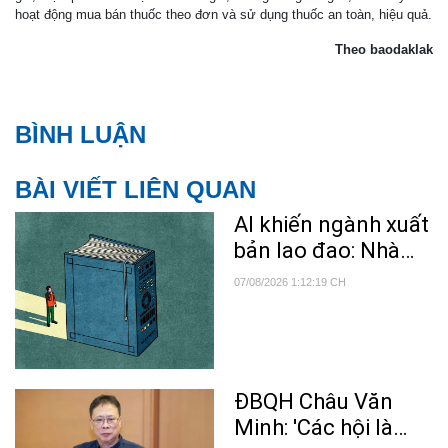
hoạt động mua bán thuốc theo đơn và sử dụng thuốc an toàn, hiệu quả.
Theo baodaklak
BÌNH LUẬN
BÀI VIẾT LIÊN QUAN
AI khiến ngành xuất
bản lao đao: Nhà
văn bị nghi ngờ, độc
07/08/2026 1:12:19 CH
giả mất niềm tin
ĐBQH Châu Văn
Minh: 'Các hội là