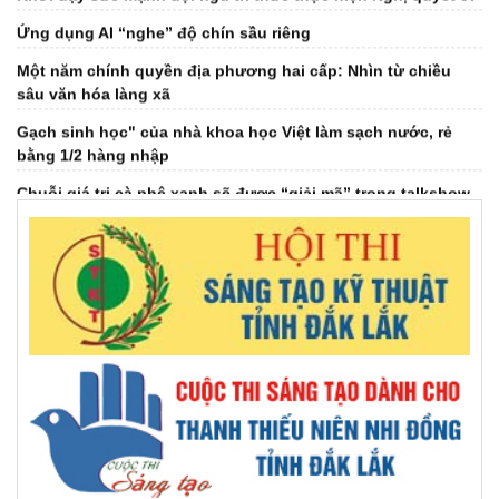
Ứng dụng AI “nghe” độ chín sầu riêng
Một năm chính quyền địa phương hai cấp: Nhìn từ chiều
sâu văn hóa làng xã
Gạch sinh học" của nhà khoa học Việt làm sạch nước, rẻ
bằng 1/2 hàng nhập
Chuỗi giá trị cà phê xanh sẽ được “giải mã” trong talkshow
sắp phát sóng
Đại hội Hội Dưỡng sinh tâm thể tỉnh khóa IV, nhiệm kỳ 2026-
2031
Đại hội đại biểu Hội Khuyến học tỉnh Đắk Lắk lần thứ I,
nhiệm kỳ 2026 - 2031
Giải mã ‘bài toán khó’ EUDR bằng bản đồ số cà phê Đắk Lắk
Việt Nam đứng thứ 2 Đông Nam Á, thứ 7 thế giới về chuyển
đổi địa chỉ Internet thế hệ mới
Báo chí thời đại số - khi công nghệ song hành cùng tư duy
đổi mới