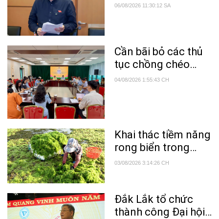
nguồn lực quan
06/08/2026 11:30:12 SA
trọng trong phổ
biến tri thức khoa
học'
Cần bãi bỏ các thủ
tục chồng chéo
trong lĩnh vực nông
04/08/2026 1:55:43 CH
nghiệp và môi
trường
Khai thác tiềm năng
rong biển trong
điều trị bệnh
03/08/2026 3:14:26 CH
Alzheimer
Đắk Lắk tổ chức
thành công Đại hội