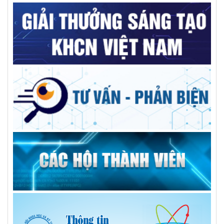
GS.VS.TSKH Trần Đình Long: Khoa học chỉ thật sự có giá trị
khi đến được với người dân
AILPA – Robot AI hỗ trợ người cao tuổi sống neo đơn
Kiện toàn nhân sự Trung tâm Tư vấn và dịch vụ KHCN tỉnh
Trường Đại học Xây dựng Miền Trung: Kỷ niệm 50 năm ngày
thành lập
Giải pháp tối ưu cho bệnh nhân sỏi đường mật phức tạp
GS.TS Hà Học Trạc, người nâng tầm vị thế trí thức, thủ lĩnh
đức, tài VUSTA
Góp ý Đề án điều chỉnh quy hoạch tỉnh Đắk Lắk thời kỳ
2021-2030, tầm nhìn đến năm 2050
Người dùng băn khoăn xăng E10 tách lớp, chuyên gia hóa
học nói gì?
Tổng kết và trao giải Hội thi Sáng tạo Kỹ thuật tỉnh giai đoạn
2024-2025