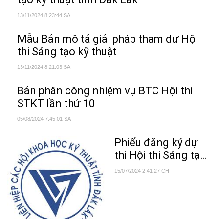
13/11/2024 8:23:44 SA
Mẫu Bản mô tả giải pháp tham dự Hội
thi Sáng tạo kỹ thuật
13/11/2024 8:21:03 SA
Bản phân công nhiệm vụ BTC Hội thi
STKT lần thứ 10
05/08/2024 7:45:01 SA
Phiếu đăng ký dự
thi Hội thi Sáng tạo
Kỹ thuật lần thứ X
15/07/2024 2:41:27 CH
(2024 - 2025)