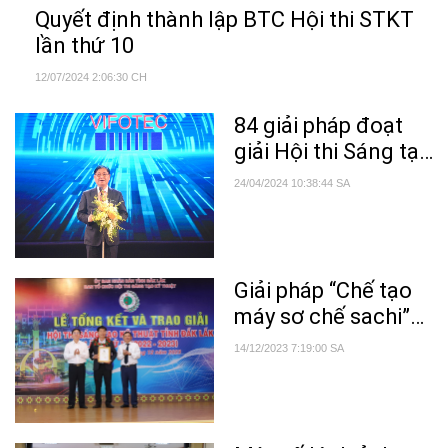
Quyết định thành lập BTC Hội thi STKT
lần thứ 10
12/07/2024 2:06:30 CH
84 giải pháp đoạt
giải Hội thi Sáng tạo
kỹ thuật toàn quốc
24/04/2024 10:38:44 SA
lần thứ 17
Giải pháp “Chế tạo
máy sơ chế sachi”
đạt giải Nhất Hội thi
14/12/2023 7:19:00 SA
sáng tạo kỹ thuật
tỉnh lần thứ IX