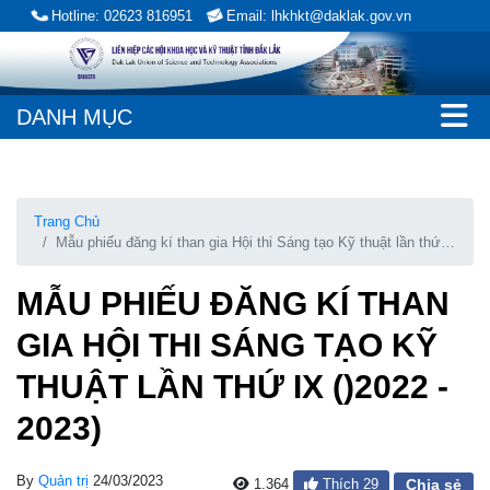
Hotline: 02623 816951
Email: lhkhkt@daklak.gov.vn
DANH MỤC
Trang Chủ
Mẫu phiếu đăng kí than gia Hội thi Sáng tạo Kỹ thuật lần thứ
IX ()2022 - 2023)
MẪU PHIẾU ĐĂNG KÍ THAN
GIA HỘI THI SÁNG TẠO KỸ
THUẬT LẦN THỨ IX ()2022 -
2023)
By
Quản trị
24/03/2023
1.364
Thích
29
Chia sẻ