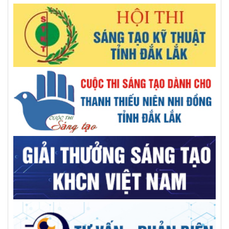
Khai thác tiềm năng rong biển trong điều trị bệnh Alzheimer
Đắk Lắk tổ chức thành công Đại hội đại biểu Liên hiệp các
Hội Khoa học và Kỹ thuật tỉnh lần thứ I, nhiệm kỳ 2026 –
2031
Sau 7 tháng, Đắk Lắk giải ngân gần 20% vốn khoa học, công
nghệ và đổi mới sáng tạo
Bước tiến đột phá trong điều trị vô sinh hiếm muộn
Giáo sư Đặng Văn Ngữ: Người trí thức chọn hy sinh vì đất
nước
Sinh viên làm nghiên cứu khoa học được doanh nghiệp ưu
tiên tuyển dụng
Nhân lực số trong chính quyền hai cấp: Vượt rào cản để bứt
phá (Kỳ 2)
Nghị quyết 57/NQ-TW: Đột phá là đời sống của người dân
được cải thiện rõ rệt hơn
Nhân lực số trong chính quyền hai cấp: Vượt rào cản để bứt
phá