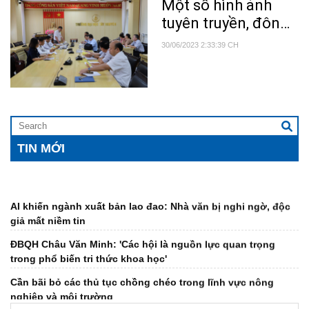
Một số hình ảnh
tuyên truyền, đôn
đốc Hội thi (P1)
30/06/2023 2:33:39 CH
TIN MỚI
AI khiến ngành xuất bản lao đao: Nhà văn bị nghi ngờ, độc
giả mất niềm tin
ĐBQH Châu Văn Minh: 'Các hội là nguồn lực quan trọng
trong phổ biến tri thức khoa học'
Cần bãi bỏ các thủ tục chồng chéo trong lĩnh vực nông
nghiệp và môi trường