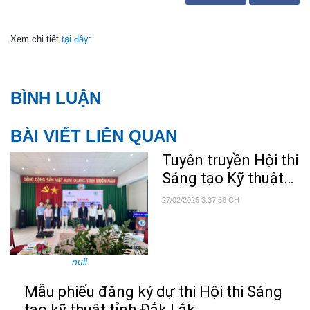
Xem chi tiết
tại đây:
BÌNH LUẬN
BÀI VIẾT LIÊN QUAN
Tuyên truyền Hội thi
Sáng tạo Kỹ thuật
lần thứ X (2024-
27/02/2025 3:37:58 CH
2025).
null
Mẫu phiếu đăng ký dự thi Hội thi Sáng
tạo kỹ thuật tỉnh Đắk Lắk