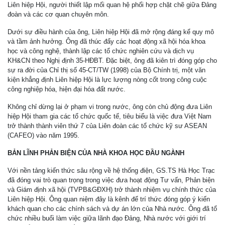
Liên hiệp Hội, người thiết lập mối quan hệ phối hợp chặt chẽ giữa Đảng
đoàn và các cơ quan chuyên môn.
Dưới sự điều hành của ông, Liên hiệp Hội đã mở rộng đáng kể quy mô
và tầm ảnh hưởng. Ông đã thúc đẩy các hoạt động xã hội hóa khoa
học và công nghệ, thành lập các tổ chức nghiên cứu và dịch vụ
KH&CN theo Nghị định 35-HĐBT. Đặc biệt, ông đã kiên trì đóng góp cho
sự ra đời của Chỉ thị số 45-CT/TW (1998) của Bộ Chính trị, một văn
kiện khẳng định Liên hiệp Hội là lực lượng nòng cốt trong công cuộc
công nghiệp hóa, hiện đại hóa đất nước.
Không chỉ dừng lại ở phạm vi trong nước, ông còn chủ động đưa Liên
hiệp Hội tham gia các tổ chức quốc tế, tiêu biểu là việc đưa Việt Nam
trở thành thành viên thứ 7 của Liên đoàn các tổ chức kỹ sư ASEAN
(CAFEO) vào năm 1995.
BẢN LĨNH PHẢN BIỆN CỦA NHÀ KHOA HỌC ĐẦU NGÀNH
Với nền tảng kiến thức sâu rộng về hệ thống điện, GS.TS Hà Học Trạc
đã đóng vai trò quan trọng trong việc đưa hoạt động Tư vấn, Phản biện
và Giám định xã hội (TVPB&GĐXH) trở thành nhiệm vụ chính thức của
Liên hiệp Hội. Ông quan niệm đây là kênh để trí thức đóng góp ý kiến
khách quan cho các chính sách và dự án lớn của Nhà nước. Ông đã tổ
chức nhiều buổi làm việc giữa lãnh đạo Đảng, Nhà nước với giới trí