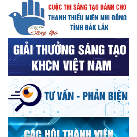
đổi mới
GS.VS.TSKH Trần Đình Long: Khoa học chỉ thật sự có giá trị
khi đến được với người dân
AILPA – Robot AI hỗ trợ người cao tuổi sống neo đơn
Kiện toàn nhân sự Trung tâm Tư vấn và dịch vụ KHCN tỉnh
Trường Đại học Xây dựng Miền Trung: Kỷ niệm 50 năm ngày
thành lập
Giải pháp tối ưu cho bệnh nhân sỏi đường mật phức tạp
GS.TS Hà Học Trạc, người nâng tầm vị thế trí thức, thủ lĩnh
đức, tài VUSTA
Góp ý Đề án điều chỉnh quy hoạch tỉnh Đắk Lắk thời kỳ
2021-2030, tầm nhìn đến năm 2050
Người dùng băn khoăn xăng E10 tách lớp, chuyên gia hóa
học nói gì?
Tổng kết và trao giải Hội thi Sáng tạo Kỹ thuật tỉnh giai đoạn