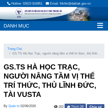
Hotline: 02623 816951
Email: lhkhkt@daklak.gov.vn
DANH MỤC
Trang Chủ
GS.TS Hà Học Trạc, người nâng tầm vị thế trí thức, thủ lĩnh
đức, tài VUSTA
GS.TS HÀ HỌC TRẠC,
NGƯỜI NÂNG TẦM VỊ THẾ
TRÍ THỨC, THỦ LĨNH ĐỨC,
TÀI VUSTA
By
Quản trị
02/06/2026
202
Thích
29
Chia sẻ