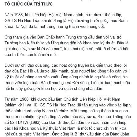
TỔ CHỨC CỦA TRÍ THỨC
Năm 1983, khi Liên hiệp Hội Việt Nam chính thức được thành lập,
GS.TS Hà Học Trạc khi đó đang là Hiệu trưởng trường Đại học Bách
khoa Hà Nội, đã là một trong những thành viên nòng cốt.
Ông tham gia vào Ban Chấp hành Trung ương đầu tiên với vai trò
Trưởng ban Kiến thức và Ứng dụng tiến bộ khoa học kỹ thuật. Đây là
giai đoạn "vạn sự khởi đầu nan", khi khái niệm về một tổ chức xã hội
của trí thức còn khá mới mẻ.
Dưới sự chỉ đạo của ông, các hoạt động truyền bá kiến thức theo lời
dạy của Bác Hồ đã được đẩy mạnh, giúp người lao động tiếp cận với
kỹ thuật để nâng cao sản xuất. Ông cũng chính là người có công lớn
trong việc kiện toàn Báo Khoa học và Đời sống, biến tờ báo thành cầu
nối tin cậy giữa giới khoa học và quần chúng nhân dân.
Từ năm 1988, khi được bầu làm Chủ tịch Liên hiệp Hội Việt Nam
(nhiệm kỳ II và III), GS.TS Hà Học Trạc đã tập trung vào việc xác lập vị
thế chính trị và pháp lý cho tổ chức. Một trong những thành tựu quan
trọng trong nhiệm kỳ của ông là việc thúc đẩy sự ra đời của Thông báo
số 52-TB/TW (1993) của Ban Bí thư, lần đầu tiên xác nhận Liên hiệp
các Hội Khoa học và Kỹ thuật Việt Nam là một tổ chức chính trị - xã
hội của trí thức Việt Nam. Ông cũng là Bí thư đầu tiên của Đảng đoàn