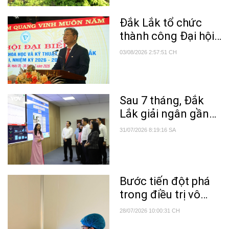
Đắk Lắk tổ chức
thành công Đại hội
đại biểu Liên hiệp
03/08/2026 2:57:51 CH
các Hội Khoa học
và Kỹ thuật tỉnh lần
thứ I, nhiệm kỳ 2026
Sau 7 tháng, Đắk
– 2031
Lắk giải ngân gần
20% vốn khoa học,
31/07/2026 8:19:16 SA
công nghệ và đổi
mới sáng tạo
Bước tiến đột phá
trong điều trị vô
sinh hiếm muộn
28/07/2026 10:00:31 CH