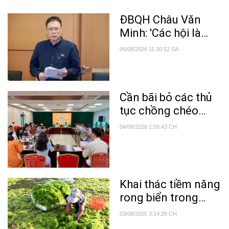
ĐBQH Châu Văn
Minh: 'Các hội là
nguồn lực quan
06/08/2026 11:30:12 SA
trọng trong phổ
biến tri thức khoa
học'
Cần bãi bỏ các thủ
tục chồng chéo
trong lĩnh vực nông
04/08/2026 1:55:43 CH
nghiệp và môi
trường
Khai thác tiềm năng
rong biển trong
điều trị bệnh
03/08/2026 3:14:26 CH
Alzheimer