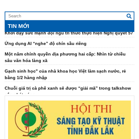
THUẬT TỈNH ĐẮK LẮK LẦN THỨ I – KHỞI ĐẦU CHẶNG
ĐƯỜNG MỚI, KHƠI DẬY KHÁT VỌNG CỐNG HIẾN CỦA ĐỘI
NGŨ TRÍ THỨC
TIN MỚI
Khơi dậy sức mạnh đội ngũ trí thức thực hiện Nghị quyết 57
Ứng dụng AI “nghe” độ chín sầu riêng
Một năm chính quyền địa phương hai cấp: Nhìn từ chiều
sâu văn hóa làng xã
Gạch sinh học" của nhà khoa học Việt làm sạch nước, rẻ
bằng 1/2 hàng nhập
Chuỗi giá trị cà phê xanh sẽ được “giải mã” trong talkshow
sắp phát sóng
Đại hội Hội Dưỡng sinh tâm thể tỉnh khóa IV, nhiệm kỳ 2026-
2031
Đại hội đại biểu Hội Khuyến học tỉnh Đắk Lắk lần thứ I,
nhiệm kỳ 2026 - 2031
Giải mã ‘bài toán khó’ EUDR bằng bản đồ số cà phê Đắk Lắk