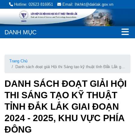
Hotline: 02623 816951
Email: lhkhkt@daklak.gov.vn
DANH MỤC
Trang Chủ
Danh sách đoạt giải Hội thi Sáng tạo kỹ thuật tỉnh Đắk Lắk giai
đoạn 2024 - 2025, khu vực phía Đông
DANH SÁCH ĐOẠT GIẢI HỘI
THI SÁNG TẠO KỸ THUẬT
TỈNH ĐẮK LẮK GIAI ĐOẠN
2024 - 2025, KHU VỰC PHÍA
ĐÔNG