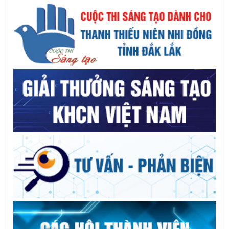
Việt Nam đứng thứ 2 Đông Nam Á, thứ 7 thế giới về chuyển
đổi địa chỉ Internet thế hệ mới
Báo chí thời đại số - khi công nghệ song hành cùng tư duy
đổi mới
GS.VS.TSKH Trần Đình Long: Khoa học chỉ thật sự có giá trị
khi đến được với người dân
AILPA – Robot AI hỗ trợ người cao tuổi sống neo đơn
Kiện toàn nhân sự Trung tâm Tư vấn và dịch vụ KHCN tỉnh
Trường Đại học Xây dựng Miền Trung: Kỷ niệm 50 năm ngày
thành lập
Giải pháp tối ưu cho bệnh nhân sỏi đường mật phức tạp
GS.TS Hà Học Trạc, người nâng tầm vị thế trí thức, thủ lĩnh
đức, tài VUSTA
Góp ý Đề án điều chỉnh quy hoạch tỉnh Đắk Lắk thời kỳ
2021-2030, tầm nhìn đến năm 2050