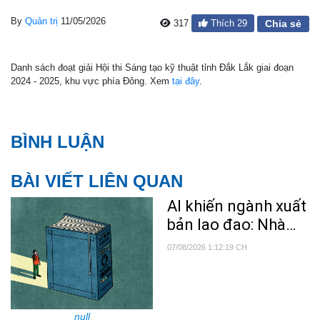
By
Quản trị
11/05/2026
317
Thích
29
Chia sẻ
Danh sách đoạt giải Hội thi Sáng tạo kỹ thuật tỉnh Đắk Lắk giai đoạn
2024 - 2025, khu vực phía Đông. Xem
tại đây
.
BÌNH LUẬN
BÀI VIẾT LIÊN QUAN
AI khiến ngành xuất
bản lao đao: Nhà
văn bị nghi ngờ, độc
07/08/2026 1:12:19 CH
giả mất niềm tin
null